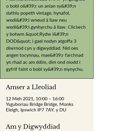
o bobl o&#39;r un anian sy&#39;n
dathlu popeth vintage, hynafol,
wedi&#39;i wneud â llaw neu
wedi&#39;i gynhyrchu â llaw. Cliciwch
y botwm &quot;Rydw i&#39;n
DOD&quot; i gael nodyn atgoffa 3
diwrnod cyn y digwyddiad. Nid oes
angen tocynnau, mae&#39;r farchnad
yn rhad ac am ddim, dim ond modd i
gyfrif faint o bobl sy&#39;n mynychu.
Amser a Lleoliad
12 Meh 2021, 10:00 – 16:00
Ysguboriau Bridge Bridge, Monks
Eleigh, Ipswich IP7 7AY, y DU
Am y Digwyddiad