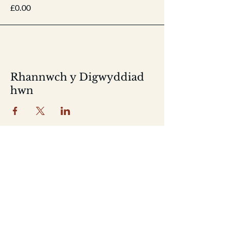
£0.00
Rhannwch y Digwyddiad
hwn
Home
Shop
About
Location
Events