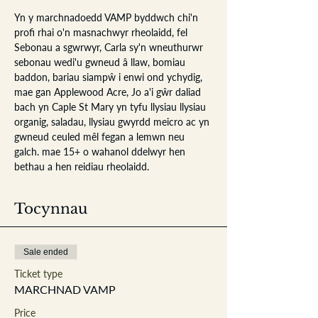
Yn y marchnadoedd VAMP byddwch chi'n 
profi rhai o'n masnachwyr rheolaidd, fel 
Sebonau a sgwrwyr, Carla sy'n wneuthurwr 
sebonau wedi'u gwneud â llaw, bomiau 
baddon, bariau siampŵ i enwi ond ychydig, 
mae gan Applewood Acre, Jo a'i gŵr daliad 
bach yn Caple St Mary yn tyfu llysiau llysiau 
organig, saladau, llysiau gwyrdd meicro ac yn 
gwneud ceuled mêl fegan a lemwn neu 
galch. mae 15+ o wahanol ddelwyr hen 
bethau a hen reidiau rheolaidd.
Tocynnau
Sale ended
Ticket type
MARCHNAD VAMP
Price