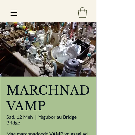
Est 2013
MARCHNAD
VAMP
Sad, 12 Meh
  |  
Ysguboriau Bridge
Bridge
Mae marchnadoedd VAMP yn gasgliad